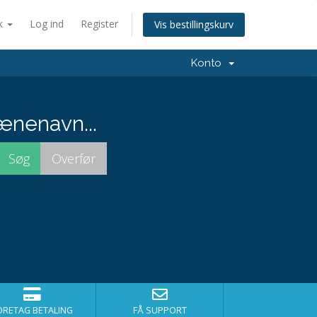
k
Log ind
Register
Vis bestillingskurv
Konto
ænenavn...
ORETAG BETALING
FÅ SUPPORT