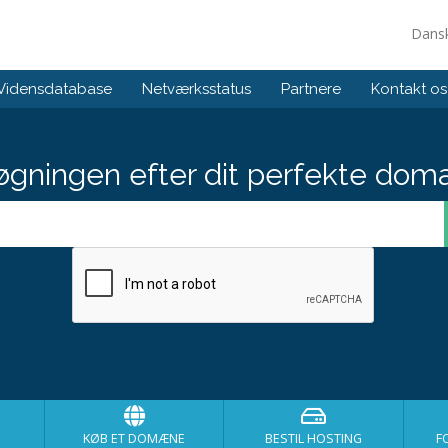
Dans
Vidensdatabase
Netværksstatus
Partnere
Kontakt os
gningen efter dit perfekte dom
KØB ET DOMÆNE
BESTIL HOSTING
F