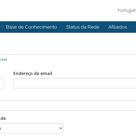
Portugu
Base de Conhecimento
Status da Rede
Afiliados
icket
Endereço de email
ade