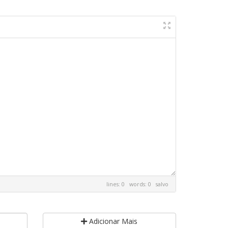
lines: 0 words: 0
salvo
Adicionar Mais